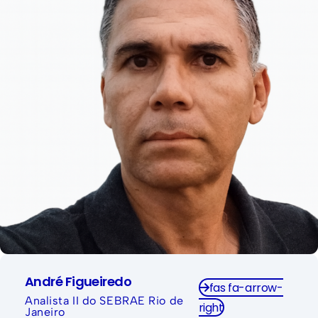
Com especialização em Design de Interface
Gráfica para Sistemas de Informação (2009), ele é
especializado em transformar desafios de negócio
em soluções digitais de alta performance, com
foco principal no ecossistema Joomla.
Desde a época do ASP Clássico e utilizando o
Microsoft Access como “banco de dados”, sua
experiência abrange a arquitetura de sistemas,
desenvolvimento back-end com PHP,
gerenciamento de banco de dados SQL e a
customização profunda de componentes-chave
como o RSForm! Pro. Em seus projetos, demonstra
uma visão sistêmica para resolver problemas
complexos, garantindo não apenas o
desenvolvimento, mas também a segurança e a
performance contínua das aplicações. Nesta
apresentação, André compartilhará o
conhecimento prático que adquiriu ao levar o
RSForm além dos formulários básicos, usando-o
André Figueiredo
fas fa-arrow-
para construir integrações complexas e pequenos
Analista II do SEBRAE Rio de
sistemas.
right
Janeiro