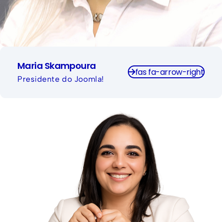
Maria Skampoura
fas fa-arrow-right
Presidente do Joomla!
Publicitária pela PUC / RS.
Pós-Graduada em Marketing Digital e
Lançamentos pela Unisinos.
Trabalha com marketing em programação há mais
de 15 anos.
Sócia Diretora da agência digital Web Produtora.