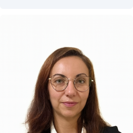
Janaina Glória
é administradora de empresas e
atua no setor de tecnologia há mais de duas
décadas. Aos 39 anos, acumula 21 anos de
experiência como CEO da
ITMNetworks
, empresa
que lidera desde sua fundação e que se destaca
por oferecer soluções inovadoras em
infraestrutura, hospedagem, segurança digital e
serviços corporativos de alta performance.
Com visão estratégica, espírito empreendedor e
forte atuação no ecossistema tecnológico nacional,
Janaina consolidou sua trajetória construindo
projetos que conectam empresas às melhores
práticas de TI, sempre com foco em eficiência,
escalabilidade e confiabilidade.
No JoomlaDay Brasil 2025, sua participação
reforça o protagonismo feminino na tecnologia e