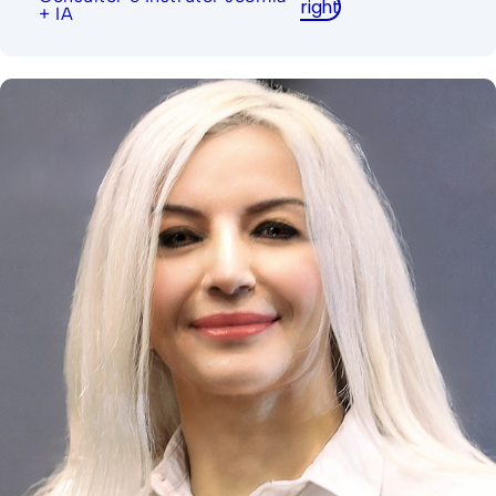
right
+ IA
Fundadora e CEO, Developable || Presidente,
Open Source Matters Inc. || Presidente, Open
Source Web Alliance || Embaixador do Rise Report