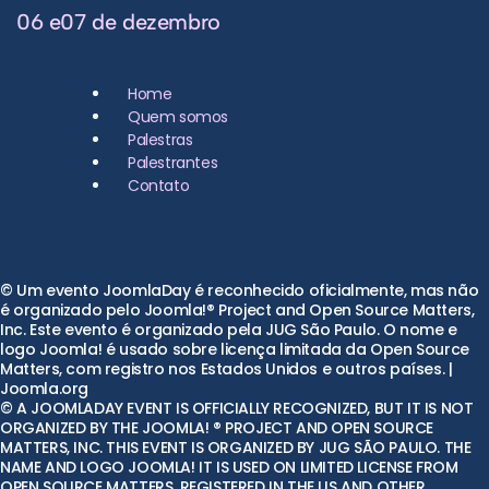
06 e07 de dezembro
Home
Quem somos
Palestras
Palestrantes
Contato
© Um evento JoomlaDay é reconhecido oficialmente, mas não
é organizado pelo Joomla!® Project and Open Source Matters,
Inc. Este evento é organizado pela JUG São Paulo. O nome e
logo Joomla! é usado sobre licença limitada da Open Source
Matters, com registro nos Estados Unidos e outros países. |
Joomla.org
© A JOOMLADAY EVENT IS OFFICIALLY RECOGNIZED, BUT IT IS NOT
ORGANIZED BY THE JOOMLA! ® PROJECT AND OPEN SOURCE
MATTERS, INC. THIS EVENT IS ORGANIZED BY JUG SÃO PAULO. THE
NAME AND LOGO JOOMLA! IT IS USED ON LIMITED LICENSE FROM
OPEN SOURCE MATTERS, REGISTERED IN THE US AND OTHER