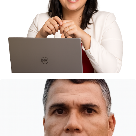
Profª. Pri do Prado
Professora de Marketing e
Redes Sociais
André Figueiredo
Analista II do SEBRAE Rio de
Janeiro