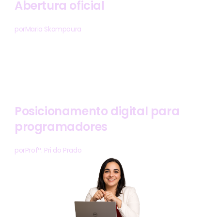
Abertura oficial
por
Maria Skampoura
Posicionamento digital para
programadores
por
Profª. Pri do Prado