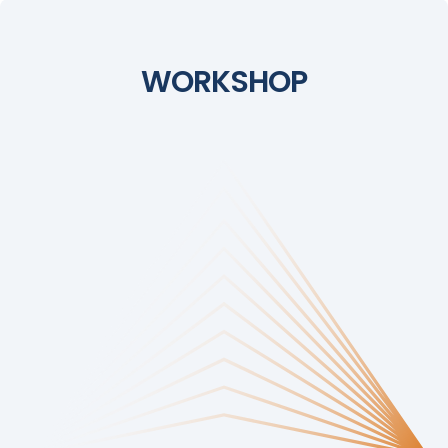
WORKSHOP
WORKSHOP
Aprenda na prática!
Participe de workshops técnicos e interativos, onde
especialistas mostrarão como criar e personalizar
componentes, melhorar desempenho e
automatizar processos com as últimas tendências
do Joomla 6.x.