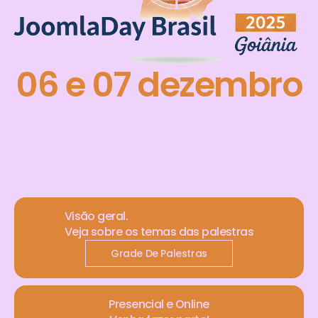
06 e 07 dezembro
Visão geral.
Veja sobre os temas das palestras
Grade De Palestras
Presencial e Online