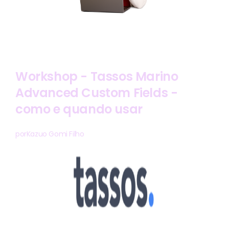
Workshop - Tassos Marino
Advanced Custom Fields -
como e quando usar
por
Kazuo Gomi Filho