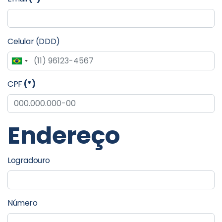
Celular (DDD)
Brazil
+55
CPF
(*)
Endereço
Logradouro
Número