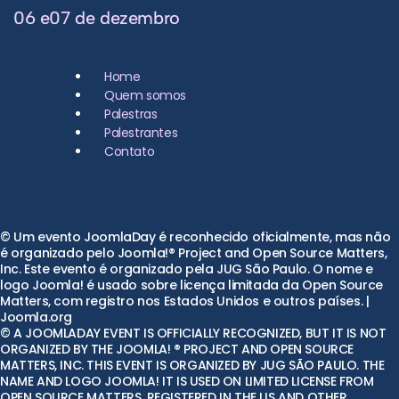
06 e07 de dezembro
Home
Quem somos
Palestras
Palestrantes
Contato
© Um evento JoomlaDay é reconhecido oficialmente, mas não
é organizado pelo Joomla!® Project and Open Source Matters,
Inc. Este evento é organizado pela JUG São Paulo. O nome e
logo Joomla! é usado sobre licença limitada da Open Source
Matters, com registro nos Estados Unidos e outros países. |
Joomla.org
© A JOOMLADAY EVENT IS OFFICIALLY RECOGNIZED, BUT IT IS NOT
ORGANIZED BY THE JOOMLA! ® PROJECT AND OPEN SOURCE
MATTERS, INC. THIS EVENT IS ORGANIZED BY JUG SÃO PAULO. THE
NAME AND LOGO JOOMLA! IT IS USED ON LIMITED LICENSE FROM
OPEN SOURCE MATTERS, REGISTERED IN THE US AND OTHER