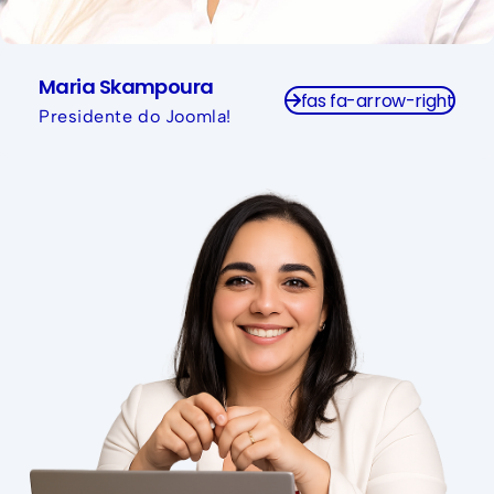
Maria Skampoura
fas fa-arrow-right
Presidente do Joomla!
Publicitária pela PUC / RS.
Pós-Graduada em Marketing Digital e
Lançamentos pela Unisinos.
Trabalha com marketing em programação há mais
de 15 anos.
Sócia Diretora da agência digital Web Produtora.