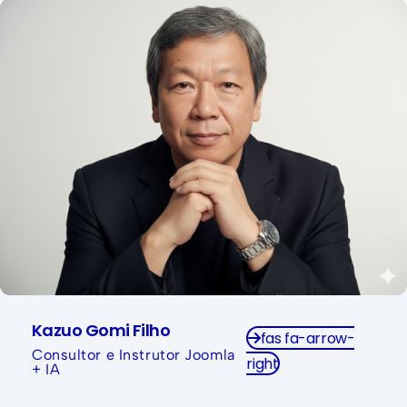
Kazuo Gomi Filho tem sido um grande incentivador
do uso do Joomla!, contribuindo significativamente
para o crescimento e a vitalidade da comunidade
de usuários e desenvolvedores no Brasil.
Kazuo Gomi Filho
fas fa-arrow-
Consultor e Instrutor Joomla
right
+ IA