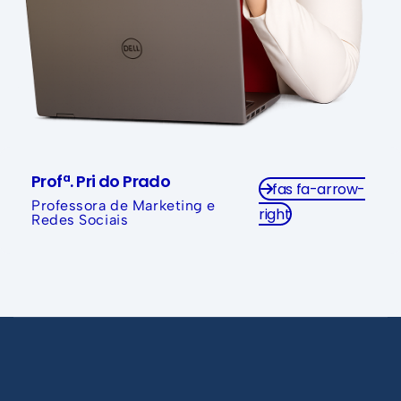
Profª. Pri do Prado
fas fa-arrow-
Professora de Marketing e
right
Redes Sociais