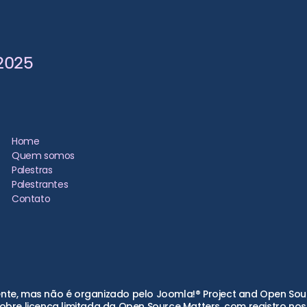
2025
Home
Quem somos
Palestras
Palestrantes
Contato
te, mas não é organizado pelo Joomla!® Project and Open Sourc
bre licença limitada da Open Source Matters, com registro nos 