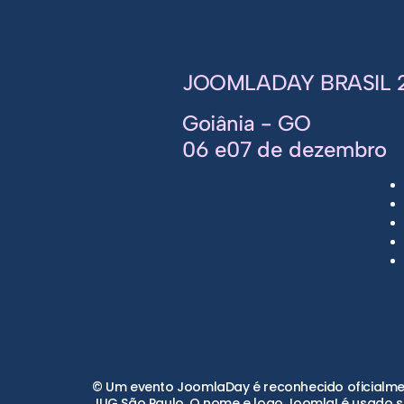
JOOMLADAY BRASIL 
Goiânia - GO
06 e07 de dezembro
© Um evento JoomlaDay é reconhecido oficialmen
JUG São Paulo. O nome e logo Joomla! é usado so