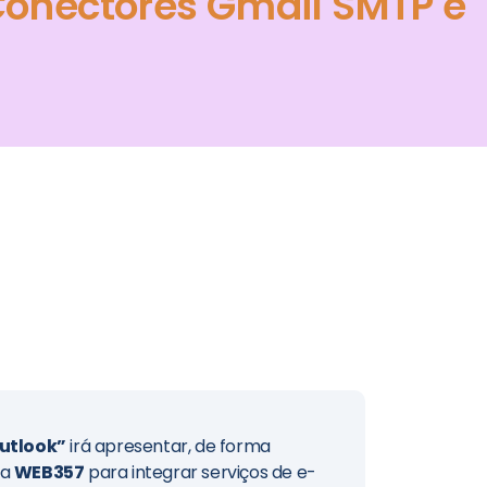
onectores Gmail SMTP e
utlook”
irá apresentar, de forma
da
WEB357
para integrar serviços de e-